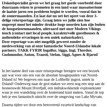
IJslandspecialist geven we het graag het goede voorbeeld door
duurzaam reizen te promoten in een land waar massatoerisme
de laatste jaren een probleem begint te worden, vooral dan in
de zomermaanden. En laat dat nu net het opzet van deze 3-
delige reisreportage zijn. Graag laten we jullie zien hoe
ongerept mooi het minder drukke hoge noorden kan zijn buiten
de hoogseizoenmaanden, uiteraard met onze Modern Vikings
touch (contact met local people, karaktervolle guesthouses &
authentieke ervaringen in een uniek natuurkader).
Deze reportage was niet mogelijk geweest zonder de
medewerking van al onze fantastische Noord-IJslandse lokale
partners. TAKK FYRIR Ingolfur, Sigga, Ingi, Thordur,
Gudmundur, Anton, Trausti, Stefan, Siggi, Agnes & Bjarni!
In het laatste deel van onze reisreportage brengen we een bezoek
aan wat voor ons een van de absolute hoogtepunten van Noord-
IJsland is! We begeven ons naar de Lofthellir ijsgrot, uniek in
IJsland! Onderweg naar de grot maken we eerst nog een stop aan de
besneeuwde Mount Hverfjall, een indrukwekkende explosiekrater
waar je een wandeling over de kraterrand kunt maken. Vanaf de top
heb je een fantastisch uitzicht over de omgeving van Lake Myvatn.
Daarna rijden we door een betoverend zwartwit landschap van