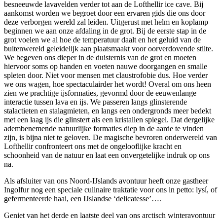
besneeuwde lavavelden verder tot aan de Lofthellir ice cave. Bij
aankomst worden we begroet door een ervaren gids die ons door
deze verborgen wereld zal leiden. Uitgerust met helm en koplamp
beginnen we aan onze afdaling in de grot. Bij de eerste stap in de
grot voelen we al hoe de temperatuur daalt en het geluid van de
buitenwereld geleidelijk aan plaatsmaakt voor oorverdovende stilte.
We begeven ons dieper in de duisternis van de grot en moeten
hiervoor soms op handen en voeten nauwe doorgangen en smalle
spleten door. Niet voor mensen met claustrofobie dus. Hoe verder
we ons wagen, hoe spectaculairder het wordt! Overal om ons heen
zien we prachtige ijsformaties, gevormd door de eeuwenlange
interactie tussen lava en ijs. We passeren langs glinsterende
stalactieten en stalagmieten, en langs een ondergronds meer bedekt
met een laag ijs die glinstert als een kristallen spiegel. Dat dergelijke
adembenemende natuurlijke formaties diep in de aarde te vinden
zijn, is bijna niet te geloven. De magische bevroren onderwereld van
Lofthellir confronteert ons met de ongelooflijke kracht en
schoonheid van de natuur en laat een onvergetelijke indruk op ons
na.
Als afsluiter van ons Noord-IJslands avontuur heeft onze gastheer
Ingolfur nog een speciale culinaire traktatie voor ons in petto: lysí, of
gefermenteerde haai, een IJslandse ‘delicatesse’….
Geniet van het derde en laatste deel van ons arctisch winteravontuur