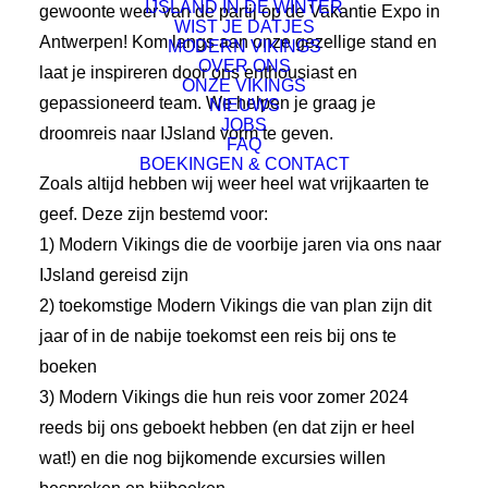
IJSLAND IN DE WINTER
gewoonte weer van de partij op de Vakantie Expo in
WIST JE DATJES
Antwerpen! Kom langs aan onze gezellige stand en
MODERN VIKINGS
OVER ONS
laat je inspireren door ons enthousiast en
ONZE VIKINGS
gepassioneerd team. We helpen je graag je
NIEUWS
JOBS
droomreis naar IJsland vorm te geven.
FAQ
BOEKINGEN & CONTACT
Zoals altijd hebben wij weer heel wat vrijkaarten te
geef. Deze zijn bestemd voor:
1) Modern Vikings die de voorbije jaren via ons naar
IJsland gereisd zijn
2) toekomstige Modern Vikings die van plan zijn dit
jaar of in de nabije toekomst een reis bij ons te
boeken
3) Modern Vikings die hun reis voor zomer 2024
reeds bij ons geboekt hebben (en dat zijn er heel
wat!) en die nog bijkomende excursies willen