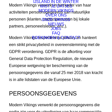
IJSLAND IN DE WINTER
Modern Vikings verwerkt in het kader van haar
WIST JE DATJES
MODERN VIKINGS
activiteiten persoonsgegevens van natuurlijke
OVER ONS
personen (klanten, contactpersonen bij lokale
ONZE VIKINGS
NIEUWS
partners, personeelsleden, enz.).
JOBS
FAQ
Modern Vikings respecteert je privacy en hanteert
BOEKINGEN & CONTACT
een strikt privacybeleid in overeenstemming met de
GDPR verordening. GDPR is de afkorting voor
General Data Protection Regulation, de nieuwe
Europese wetgeving ter bescherming van de
persoonsgegevens die vanaf 25 mei 2018 van kracht
is in alle lidstaten van de Europese Unie.
PERSOONSGEGEVENS
Modern Vikings verwerkt de persoonsgegevens die
nodig zijn voor de uitoefening van haar commerciële