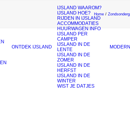
IJSLAND WAAROM?
IJSLAND HOE?
Home
Zondsonderga
RIJDEN IN IJSLAND
ACCOMMODATIES
HUURWAGEN INFO
IJSLAND PER
CAMPER
EN
IJSLAND IN DE
ONTDEK IJSLAND
MODERN
LENTE
IJSLAND IN DE
ZOMER
ZEN
IJSLAND IN DE
HERFST
IJSLAND IN DE
WINTER
WIST JE DATJES