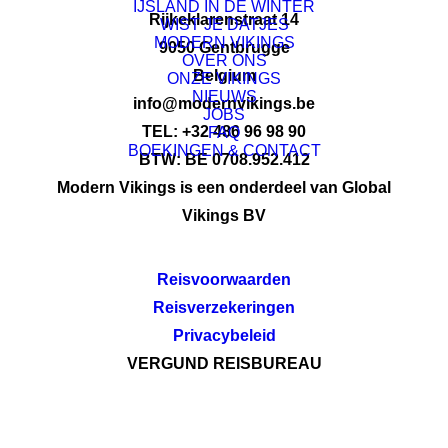
IJSLAND IN DE WINTER
Rijkeklarenstraat 14
WIST JE DATJES
MODERN VIKINGS
9050 Gentbrugge
OVER ONS
Belgium
ONZE VIKINGS
NIEUWS
info@modernvikings.be
JOBS
TEL: +32 486 96 98 90
FAQ
BOEKINGEN & CONTACT
BTW: BE 0708.952.412
Modern Vikings is een onderdeel van Global
Vikings BV
Reisvoorwaarden
Reisverzekeringen
Privacybeleid
VERGUND REISBUREAU