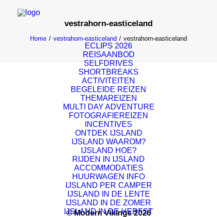
vestrahorn-easticeland
Home
vestrahorn-easticeland
vestrahorn-easticeland
ECLIPS 2026
REISAANBOD
SELFDRIVES
SHORTBREAKS
ACTIVITEITEN
BEGELEIDE REIZEN
THEMAREIZEN
MULTI DAY ADVENTURE
FOTOGRAFIEREIZEN
INCENTIVES
ONTDEK IJSLAND
IJSLAND WAAROM?
IJSLAND HOE?
RIJDEN IN IJSLAND
ACCOMMODATIES
HUURWAGEN INFO
IJSLAND PER CAMPER
IJSLAND IN DE LENTE
IJSLAND IN DE ZOMER
IJSLAND IN DE HERFST
© Modern Vikings 2026