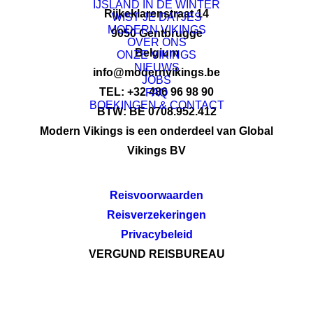
IJSLAND IN DE WINTER
Rijkeklarenstraat 14
WIST JE DATJES
MODERN VIKINGS
9050 Gentbrugge
OVER ONS
Belgium
ONZE VIKINGS
NIEUWS
info@modernvikings.be
JOBS
TEL: +32 486 96 98 90
FAQ
BOEKINGEN & CONTACT
BTW: BE 0708.952.412
Modern Vikings is een onderdeel van Global
Vikings BV
Reisvoorwaarden
Reisverzekeringen
Privacybeleid
VERGUND REISBUREAU