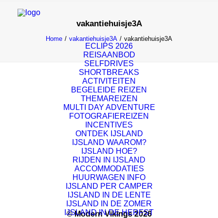
vakantiehuisje3A
Home
vakantiehuisje3A
vakantiehuisje3A
ECLIPS 2026
REISAANBOD
SELFDRIVES
SHORTBREAKS
ACTIVITEITEN
BEGELEIDE REIZEN
THEMAREIZEN
MULTI DAY ADVENTURE
FOTOGRAFIEREIZEN
INCENTIVES
ONTDEK IJSLAND
IJSLAND WAAROM?
IJSLAND HOE?
RIJDEN IN IJSLAND
ACCOMMODATIES
HUURWAGEN INFO
IJSLAND PER CAMPER
IJSLAND IN DE LENTE
IJSLAND IN DE ZOMER
IJSLAND IN DE HERFST
© Modern Vikings 2026