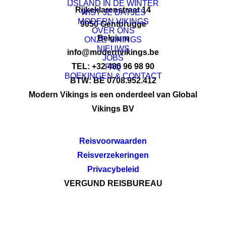
IJSLAND IN DE WINTER
Rijkeklarenstraat 14
WIST JE DATJES
MODERN VIKINGS
9050 Gentbrugge
OVER ONS
Belgium
ONZE VIKINGS
NIEUWS
info@modernvikings.be
JOBS
TEL: +32 486 96 98 90
FAQ
BOEKINGEN & CONTACT
BTW: BE 0708.952.412
Modern Vikings is een onderdeel van Global
Vikings BV
Reisvoorwaarden
Reisverzekeringen
Privacybeleid
VERGUND REISBUREAU