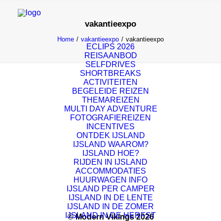
vakantieexpo
Home
vakantieexpo
vakantieexpo
ECLIPS 2026
REISAANBOD
SELFDRIVES
SHORTBREAKS
ACTIVITEITEN
BEGELEIDE REIZEN
THEMAREIZEN
MULTI DAY ADVENTURE
FOTOGRAFIEREIZEN
INCENTIVES
ONTDEK IJSLAND
IJSLAND WAAROM?
IJSLAND HOE?
RIJDEN IN IJSLAND
ACCOMMODATIES
HUURWAGEN INFO
IJSLAND PER CAMPER
IJSLAND IN DE LENTE
IJSLAND IN DE ZOMER
IJSLAND IN DE HERFST
© Modern Vikings 2026