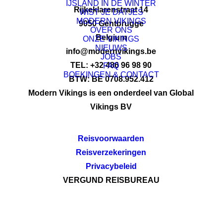
IJSLAND IN DE WINTER
Rijkeklarenstraat 14
WIST JE DATJES
MODERN VIKINGS
9050 Gentbrugge
OVER ONS
Belgium
ONZE VIKINGS
NIEUWS
info@modernvikings.be
JOBS
TEL: +32 486 96 98 90
FAQ
BOEKINGEN & CONTACT
BTW: BE 0708.952.412
Modern Vikings is een onderdeel van Global
Vikings BV
Reisvoorwaarden
Reisverzekeringen
Privacybeleid
VERGUND REISBUREAU