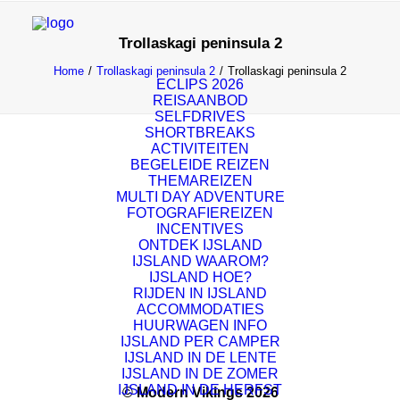
Trollaskagi peninsula 2
Home
Trollaskagi peninsula 2
Trollaskagi peninsula 2
ECLIPS 2026
REISAANBOD
SELFDRIVES
SHORTBREAKS
ACTIVITEITEN
BEGELEIDE REIZEN
THEMAREIZEN
MULTI DAY ADVENTURE
FOTOGRAFIEREIZEN
INCENTIVES
ONTDEK IJSLAND
IJSLAND WAAROM?
IJSLAND HOE?
RIJDEN IN IJSLAND
ACCOMMODATIES
HUURWAGEN INFO
IJSLAND PER CAMPER
IJSLAND IN DE LENTE
IJSLAND IN DE ZOMER
IJSLAND IN DE HERFST
© Modern Vikings 2026