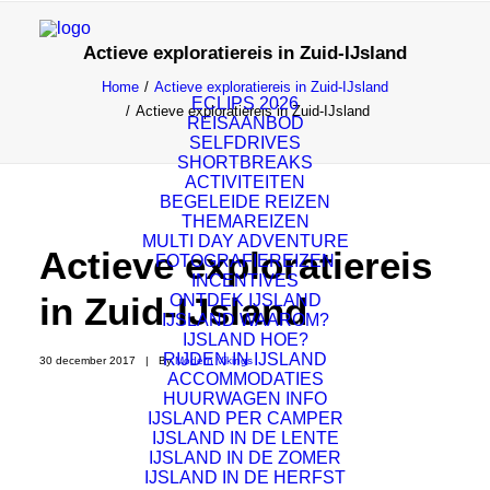
Actieve exploratiereis in Zuid-IJsland
Home
Actieve exploratiereis in Zuid-IJsland
ECLIPS 2026
Actieve exploratiereis in Zuid-IJsland
REISAANBOD
SELFDRIVES
SHORTBREAKS
ACTIVITEITEN
BEGELEIDE REIZEN
THEMAREIZEN
MULTI DAY ADVENTURE
Actieve exploratiereis
FOTOGRAFIEREIZEN
INCENTIVES
in Zuid-IJsland
ONTDEK IJSLAND
IJSLAND WAAROM?
IJSLAND HOE?
RIJDEN IN IJSLAND
30 december 2017
|
By
Modern Vikings
ACCOMMODATIES
HUURWAGEN INFO
IJSLAND PER CAMPER
IJSLAND IN DE LENTE
IJSLAND IN DE ZOMER
29/05/19 – 05/06/19
IJSLAND IN DE HERFST