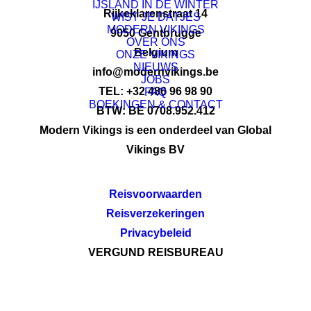
IJSLAND IN DE WINTER
Rijkeklarenstraat 14
WIST JE DATJES
MODERN VIKINGS
9050 Gentbrugge
OVER ONS
Belgium
ONZE VIKINGS
NIEUWS
info@modernvikings.be
JOBS
TEL: +32 486 96 98 90
FAQ
BOEKINGEN & CONTACT
BTW: BE 0708.952.412
Modern Vikings is een onderdeel van Global
Vikings BV
Reisvoorwaarden
Reisverzekeringen
Privacybeleid
VERGUND REISBUREAU