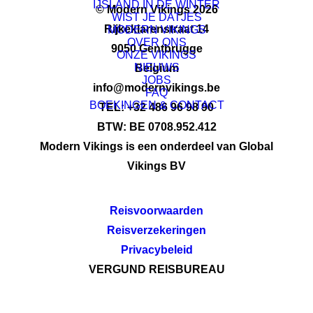
IJSLAND IN DE WINTER
© Modern Vikings 2026
WIST JE DATJES
Rijkeklarenstraat 14
MODERN VIKINGS
OVER ONS
9050 Gentbrugge
ONZE VIKINGS
NIEUWS
Belgium
JOBS
info@modernvikings.be
FAQ
BOEKINGEN & CONTACT
TEL: +32 486 96 98 90
BTW: BE 0708.952.412
Modern Vikings is een onderdeel van Global
Vikings BV
Reisvoorwaarden
Reisverzekeringen
Privacybeleid
VERGUND REISBUREAU