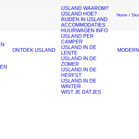
IJSLAND WAAROM?
IJSLAND HOE?
Home
Sko
RIJDEN IN IJSLAND
ACCOMMODATIES
HUURWAGEN INFO
IJSLAND PER
CAMPER
EN
IJSLAND IN DE
ONTDEK IJSLAND
MODERN
LENTE
IJSLAND IN DE
ZOMER
ZEN
IJSLAND IN DE
HERFST
IJSLAND IN DE
WINTER
WIST JE DATJES