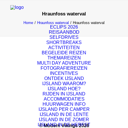
Hraunfoss waterval
Home
Hraunfoss waterval
Hraunfoss waterval
ECLIPS 2026
REISAANBOD
SELFDRIVES
SHORTBREAKS
ACTIVITEITEN
BEGELEIDE REIZEN
THEMAREIZEN
MULTI DAY ADVENTURE
FOTOGRAFIEREIZEN
INCENTIVES
ONTDEK IJSLAND
IJSLAND WAAROM?
IJSLAND HOE?
RIJDEN IN IJSLAND
ACCOMMODATIES
HUURWAGEN INFO
IJSLAND PER CAMPER
IJSLAND IN DE LENTE
IJSLAND IN DE ZOMER
IJSLAND IN DE HERFST
© Modern Vikings 2026