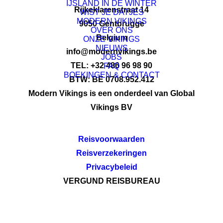
IJSLAND IN DE WINTER
Rijkeklarenstraat 14
WIST JE DATJES
MODERN VIKINGS
9050 Gentbrugge
OVER ONS
Belgium
ONZE VIKINGS
NIEUWS
info@modernvikings.be
JOBS
TEL: +32 486 96 98 90
FAQ
BOEKINGEN & CONTACT
BTW: BE 0708.952.412
Modern Vikings is een onderdeel van Global
Vikings BV
Reisvoorwaarden
Reisverzekeringen
Privacybeleid
VERGUND REISBUREAU