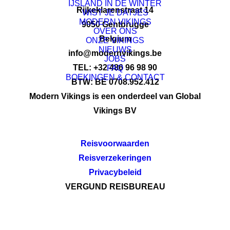
IJSLAND IN DE WINTER
Rijkeklarenstraat 14
WIST JE DATJES
MODERN VIKINGS
9050 Gentbrugge
OVER ONS
Belgium
ONZE VIKINGS
NIEUWS
info@modernvikings.be
JOBS
TEL: +32 486 96 98 90
FAQ
BOEKINGEN & CONTACT
BTW: BE 0708.952.412
Modern Vikings is een onderdeel van Global
Vikings BV
Reisvoorwaarden
Reisverzekeringen
Privacybeleid
VERGUND REISBUREAU