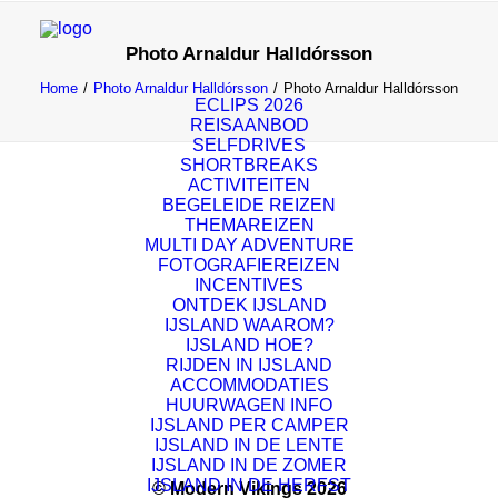
Photo Arnaldur Halldórsson
Home
Photo Arnaldur Halldórsson
Photo Arnaldur Halldórsson
ECLIPS 2026
REISAANBOD
SELFDRIVES
SHORTBREAKS
ACTIVITEITEN
BEGELEIDE REIZEN
THEMAREIZEN
MULTI DAY ADVENTURE
FOTOGRAFIEREIZEN
INCENTIVES
ONTDEK IJSLAND
IJSLAND WAAROM?
IJSLAND HOE?
RIJDEN IN IJSLAND
ACCOMMODATIES
HUURWAGEN INFO
IJSLAND PER CAMPER
IJSLAND IN DE LENTE
IJSLAND IN DE ZOMER
IJSLAND IN DE HERFST
© Modern Vikings 2026