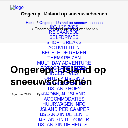
Ongerept IJsland op sneeuwschoenen
Home
Ongerept IJsland op sneeuwschoenen
ECLIPS 2026
Ongerept IJsland op sneeuwschoenen
REISAANBOD
SELFDRIVES
SHORTBREAKS
ACTIVITEITEN
BEGELEIDE REIZEN
THEMAREIZEN
MULTI DAY ADVENTURE
Ongerept IJsland op
FOTOGRAFIEREIZEN
INCENTIVES
sneeuwschoenen
ONTDEK IJSLAND
IJSLAND WAAROM?
IJSLAND HOE?
RIJDEN IN IJSLAND
10 januari 2019
|
By
Modern Vikings
ACCOMMODATIES
HUURWAGEN INFO
IJSLAND PER CAMPER
IJSLAND IN DE LENTE
IJSLAND IN DE ZOMER
02/03/20 – 08/03/20
IJSLAND IN DE HERFST