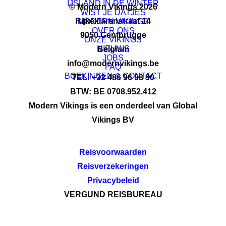
IJSLAND IN DE WINTER
© Modern Vikings 2026
WIST JE DATJES
Rijkeklarenstraat 14
MODERN VIKINGS
OVER ONS
9050 Gentbrugge
ONZE VIKINGS
NIEUWS
Belgium
JOBS
info@modernvikings.be
FAQ
BOEKINGEN & CONTACT
TEL: +32 486 96 98 90
BTW: BE 0708.952.412
Modern Vikings is een onderdeel van Global
Vikings BV
Reisvoorwaarden
Reisverzekeringen
Privacybeleid
VERGUND REISBUREAU