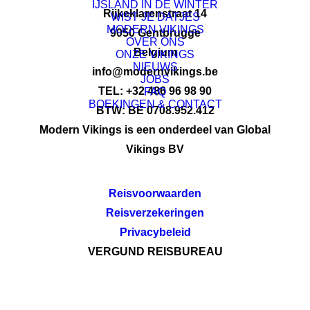
IJSLAND IN DE WINTER
Rijkeklarenstraat 14
WIST JE DATJES
MODERN VIKINGS
9050 Gentbrugge
OVER ONS
Belgium
ONZE VIKINGS
NIEUWS
info@modernvikings.be
JOBS
TEL: +32 486 96 98 90
FAQ
BOEKINGEN & CONTACT
BTW: BE 0708.952.412
Modern Vikings is een onderdeel van Global
Vikings BV
Reisvoorwaarden
Reisverzekeringen
Privacybeleid
VERGUND REISBUREAU