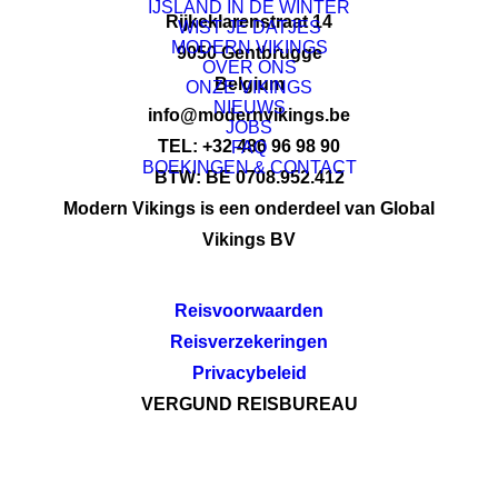
IJSLAND IN DE WINTER
Rijkeklarenstraat 14
WIST JE DATJES
MODERN VIKINGS
9050 Gentbrugge
OVER ONS
Belgium
ONZE VIKINGS
NIEUWS
info@modernvikings.be
JOBS
TEL: +32 486 96 98 90
FAQ
BOEKINGEN & CONTACT
BTW: BE 0708.952.412
Modern Vikings is een onderdeel van Global
Vikings BV
Reisvoorwaarden
Reisverzekeringen
Privacybeleid
VERGUND REISBUREAU