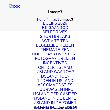
image3
Home
image3
image3
ECLIPS 2026
REISAANBOD
SELFDRIVES
SHORTBREAKS
ACTIVITEITEN
BEGELEIDE REIZEN
THEMAREIZEN
MULTI DAY ADVENTURE
FOTOGRAFIEREIZEN
INCENTIVES
ONTDEK IJSLAND
IJSLAND WAAROM?
IJSLAND HOE?
RIJDEN IN IJSLAND
ACCOMMODATIES
HUURWAGEN INFO
IJSLAND PER CAMPER
IJSLAND IN DE LENTE
IJSLAND IN DE ZOMER
IJSLAND IN DE HERFST
© Modern Vikings 2026