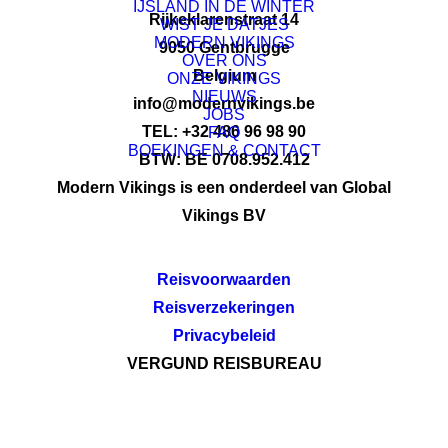
IJSLAND IN DE WINTER
Rijkeklarenstraat 14
WIST JE DATJES
MODERN VIKINGS
9050 Gentbrugge
OVER ONS
Belgium
ONZE VIKINGS
NIEUWS
info@modernvikings.be
JOBS
TEL: +32 486 96 98 90
FAQ
BOEKINGEN & CONTACT
BTW: BE 0708.952.412
Modern Vikings is een onderdeel van Global
Vikings BV
Reisvoorwaarden
Reisverzekeringen
Privacybeleid
VERGUND REISBUREAU