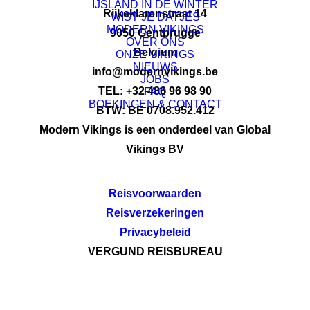
IJSLAND IN DE WINTER
Rijkeklarenstraat 14
WIST JE DATJES
MODERN VIKINGS
9050 Gentbrugge
OVER ONS
Belgium
ONZE VIKINGS
NIEUWS
info@modernvikings.be
JOBS
TEL: +32 486 96 98 90
FAQ
BOEKINGEN & CONTACT
BTW: BE 0708.952.412
Modern Vikings is een onderdeel van Global
Vikings BV
Reisvoorwaarden
Reisverzekeringen
Privacybeleid
VERGUND REISBUREAU