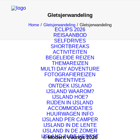
Gletsjerwandeling
Home
Gletsjerwandeling
Gletsjerwandeling
ECLIPS 2026
REISAANBOD
SELFDRIVES
SHORTBREAKS
ACTIVITEITEN
BEGELEIDE REIZEN
THEMAREIZEN
MULTI DAY ADVENTURE
FOTOGRAFIEREIZEN
INCENTIVES
ONTDEK IJSLAND
IJSLAND WAAROM?
IJSLAND HOE?
RIJDEN IN IJSLAND
ACCOMMODATIES
HUURWAGEN INFO
IJSLAND PER CAMPER
IJSLAND IN DE LENTE
IJSLAND IN DE ZOMER
IJSLAND IN DE HERFST
© Modern Vikings 2026