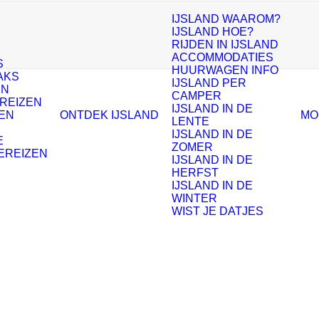
IJSLAND WAAROM?
IJSLAND HOE?
RIJDEN IN IJSLAND
ACCOMMODATIES
S
HUURWAGEN INFO
AKS
IJSLAND PER
EN
CAMPER
 REIZEN
IJSLAND IN DE
EN
ONTDEK IJSLAND
MO
LENTE
IJSLAND IN DE
E
ZOMER
EREIZEN
IJSLAND IN DE
S
HERFST
IJSLAND IN DE
WINTER
WIST JE DATJES