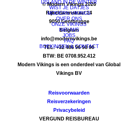
IJSLAND IN DE WINTER
© Modern Vikings 2026
WIST JE DATJES
Rijkeklarenstraat 14
MODERN VIKINGS
OVER ONS
9050 Gentbrugge
ONZE VIKINGS
NIEUWS
Belgium
JOBS
info@modernvikings.be
FAQ
BOEKINGEN & CONTACT
TEL: +32 486 96 98 90
BTW: BE 0708.952.412
Modern Vikings is een onderdeel van Global
Vikings BV
Reisvoorwaarden
Reisverzekeringen
Privacybeleid
VERGUND REISBUREAU