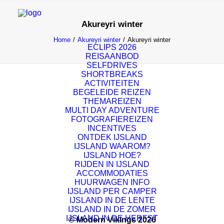
Akureyri winter
Home
Akureyri winter
Akureyri winter
ECLIPS 2026
REISAANBOD
SELFDRIVES
SHORTBREAKS
ACTIVITEITEN
BEGELEIDE REIZEN
THEMAREIZEN
MULTI DAY ADVENTURE
FOTOGRAFIEREIZEN
INCENTIVES
ONTDEK IJSLAND
IJSLAND WAAROM?
IJSLAND HOE?
RIJDEN IN IJSLAND
ACCOMMODATIES
HUURWAGEN INFO
IJSLAND PER CAMPER
IJSLAND IN DE LENTE
IJSLAND IN DE ZOMER
IJSLAND IN DE HERFST
© Modern Vikings 2026