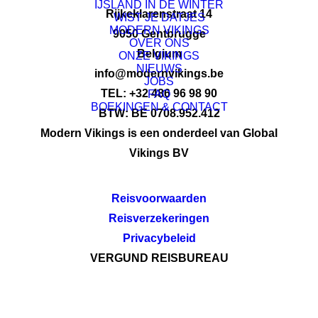
IJSLAND IN DE WINTER
Rijkeklarenstraat 14
WIST JE DATJES
MODERN VIKINGS
9050 Gentbrugge
OVER ONS
Belgium
ONZE VIKINGS
NIEUWS
info@modernvikings.be
JOBS
TEL: +32 486 96 98 90
FAQ
BOEKINGEN & CONTACT
BTW: BE 0708.952.412
Modern Vikings is een onderdeel van Global
Vikings BV
Reisvoorwaarden
Reisverzekeringen
Privacybeleid
VERGUND REISBUREAU