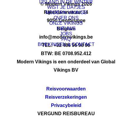
IJSLAND IN DE WINTER
© Modern Vikings 2026
WIST JE DATJES
Rijkeklarenstraat 14
MODERN VIKINGS
OVER ONS
9050 Gentbrugge
ONZE VIKINGS
NIEUWS
Belgium
JOBS
info@modernvikings.be
FAQ
BOEKINGEN & CONTACT
TEL: +32 486 96 98 90
BTW: BE 0708.952.412
Modern Vikings is een onderdeel van Global
Vikings BV
Reisvoorwaarden
Reisverzekeringen
Privacybeleid
VERGUND REISBUREAU