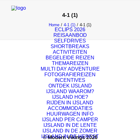
4-1 (1)
Home
4-1 (1)
4-1 (1)
ECLIPS 2026
REISAANBOD
SELFDRIVES
SHORTBREAKS
ACTIVITEITEN
BEGELEIDE REIZEN
THEMAREIZEN
MULTI DAY ADVENTURE
FOTOGRAFIEREIZEN
INCENTIVES
ONTDEK IJSLAND
IJSLAND WAAROM?
IJSLAND HOE?
RIJDEN IN IJSLAND
ACCOMMODATIES
HUURWAGEN INFO
IJSLAND PER CAMPER
IJSLAND IN DE LENTE
IJSLAND IN DE ZOMER
IJSLAND IN DE HERFST
© Modern Vikings 2026