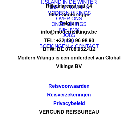
IJSLAND IN DE WINTER
Rijkeklarenstraat 14
WIST JE DATJES
MODERN VIKINGS
9050 Gentbrugge
OVER ONS
Belgium
ONZE VIKINGS
NIEUWS
info@modernvikings.be
JOBS
TEL: +32 486 96 98 90
FAQ
BOEKINGEN & CONTACT
BTW: BE 0708.952.412
Modern Vikings is een onderdeel van Global
Vikings BV
Reisvoorwaarden
Reisverzekeringen
Privacybeleid
VERGUND REISBUREAU