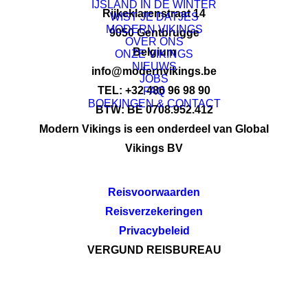
IJSLAND IN DE WINTER
Rijkeklarenstraat 14
WIST JE DATJES
MODERN VIKINGS
9050 Gentbrugge
OVER ONS
Belgium
ONZE VIKINGS
NIEUWS
info@modernvikings.be
JOBS
TEL: +32 486 96 98 90
FAQ
BOEKINGEN & CONTACT
BTW: BE 0708.952.412
Modern Vikings is een onderdeel van Global
Vikings BV
Reisvoorwaarden
Reisverzekeringen
Privacybeleid
VERGUND REISBUREAU