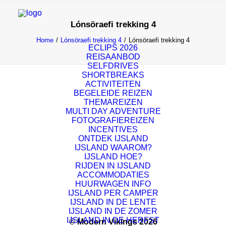
Lónsöraefi trekking 4
Home
Lónsöraefi trekking 4
Lónsöraefi trekking 4
ECLIPS 2026
REISAANBOD
SELFDRIVES
SHORTBREAKS
ACTIVITEITEN
BEGELEIDE REIZEN
THEMAREIZEN
MULTI DAY ADVENTURE
FOTOGRAFIEREIZEN
INCENTIVES
ONTDEK IJSLAND
IJSLAND WAAROM?
IJSLAND HOE?
RIJDEN IN IJSLAND
ACCOMMODATIES
HUURWAGEN INFO
IJSLAND PER CAMPER
IJSLAND IN DE LENTE
IJSLAND IN DE ZOMER
IJSLAND IN DE HERFST
© Modern Vikings 2026